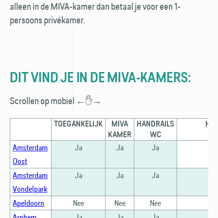
alleen in de MIVA-kamer dan betaal je voor een 1-
persoons privé­kamer.
DIT VIND JE IN DE MIVA-KAMERS:
Scrollen op mobiel ←✋→
TOEGANKELIJK
MIVA
HANDRAILS
HAN
KAMER
WC
D
Amsterdam
Ja
Ja
Ja
Oost
Amsterdam
Ja
Ja
Ja
Vondelpark
Apeldoorn
Nee
Nee
Nee
Arnhem
Ja
Ja
Ja