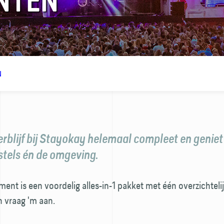
NTEN
N
erblijf bij Stayokay helemaal compleet en geniet
stels én de omgeving.
ent is een voordelig alles-in-1 pakket met één overzichtelijk
en vraag 'm aan.