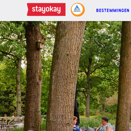
BESTEMMINGEN
BESTEMMINGEN
FAMILIES
GROEPEN
MEETINGS
ACTIES
MEER