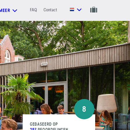
FAQ
Contact
MEER
8
GEBASEERD OP
287
BEOORDELINGEN