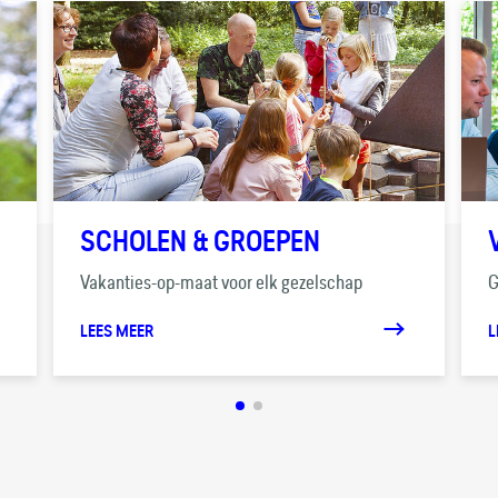
SCHOLEN & GROEPEN
Vakanties-op-maat voor elk gezelschap
G
LEES MEER
L