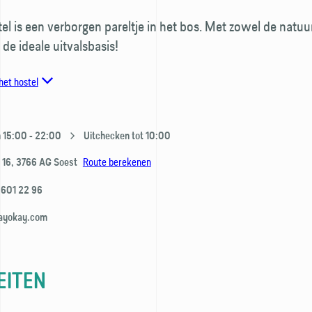
stel is een verborgen pareltje in het bos. Met zowel de natuu
t de ideale uitvalsbasis!
het hostel
 15:00 - 22:00
Uitchecken tot 10:00
Route berekenen
 16,
3766 AG
Soest
 601 22 96
ayokay.com
EITEN