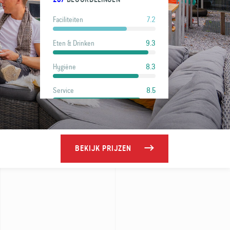
7.2
Faciliteiten
9.3
Eten & Drinken
8.3
Hygiëne
8.5
Service
8.6
Locatie
8.9
Prijs
BEKIJK PRIJZEN