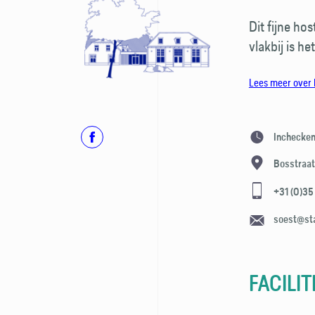
Dit fijne ho
vlakbij is he
Lees meer over 
Inchecken
Bosstraat
+31 (0)35
soest@st
FACILIT