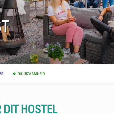
ST
PS
🍀 DUURZAAMHEID
 DIT HOSTEL