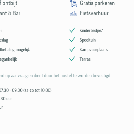
f ontbijt
Gratis parkeren
ant & Bar
Fietsverhuur
i
Kinderbedjes*
pslag
Speeltuin
betaling mogelijk
Kampvuurplaats
egankelijk
Terras
id op aanvraag en dient door het hostel te worden bevestigd.
 07.30 - 09.30 (za-zo tot 10.00)
9.30 uur
ur