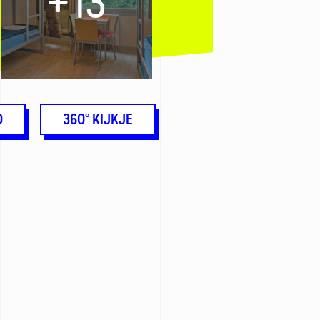
+13
O
360° KIJKJE