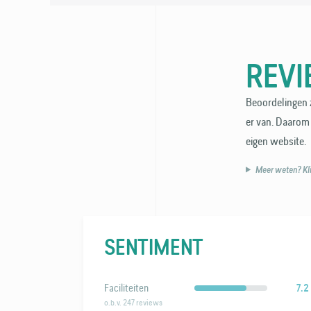
REV
Beoordelingen z
er van. Daarom 
eigen website.
Meer weten? Klik
SENTIMENT
Faciliteiten
7.2
o.b.v. 247 reviews