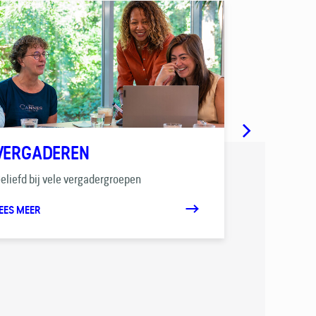
VERGADEREN
FEESTEN
eliefd bij vele vergadergroepen
Van intieme bo
EES MEER
LEES MEER