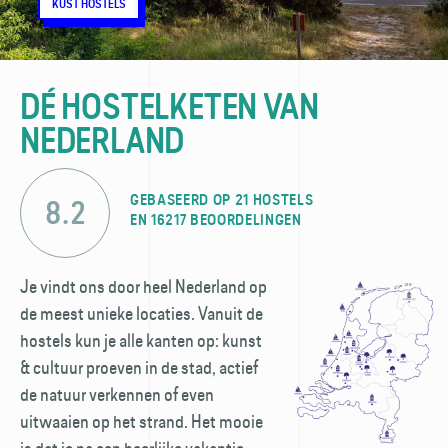
CITY HOSTELS
KUST HOSTELS
NATUUR HOSTELS
CITY HOSTELS
KUST HOSTELS
NATUUR HOSTELS
CITY HOSTELS
KUST HOSTELS
NATUUR HOSTELS
DÉ HOSTELKETEN VAN
NEDERLAND
GEBASEERD OP 21 HOSTELS
8.2
EN 16217 BEOORDELINGEN
Je vindt ons door heel Nederland op
de meest unieke locaties. Vanuit de
hostels kun je alle kanten op: kunst
& cultuur proeven in de stad, actief
de natuur verkennen of even
uitwaaien op het strand. Het mooie