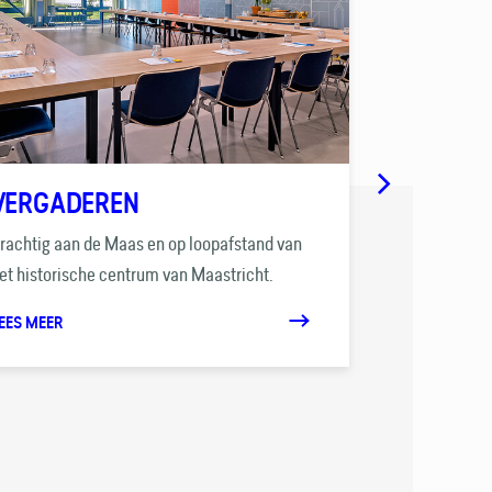
VERGADEREN
BBQ
rachtig aan de Maas en op loopafstand van
Geniet van ee
et historische centrum van Maastricht.
mooiste terra
EES MEER
LEES MEER