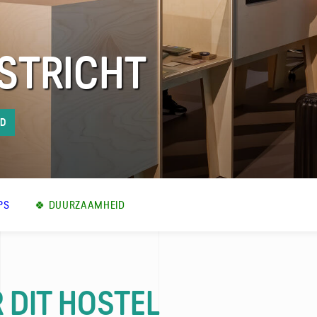
STRICHT
ID
PS
🍀 DUURZAAMHEID
 DIT HOSTEL