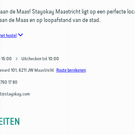
 aan de Maas! Stayokay Maastricht ligt op een perfecte loca
 aan de Maas en op loopafstand van de stad.
het hostel
n 15:00
Uitchecken tot 10:00
Route berekenen
evard 101,
6211 JW
Maastricht
 750 17 90
ht@stayokay.com
EITEN