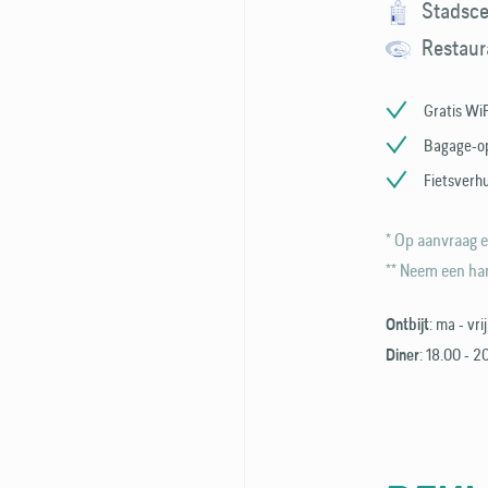
Stadsc
Restaur
Gratis WiF
Bagage-o
Fietsverh
* Op aanvraag e
** Neem een han
: ma - vri
Ontbijt
: 18.00 - 2
Diner