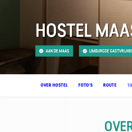
HOSTEL MAA
FAQ
Contact
AAN DE MAAS
LIMBURGSE GASTVRIJHE
TI
OVER HOSTEL
FOTO'S
ROUTE
OVER