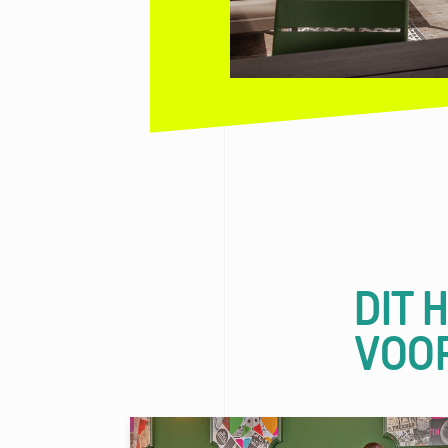
DIT 
VOO