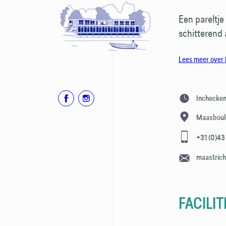
Een pareltje
schitterend
Lees meer over 
Inchecke
Maasboul
+31 (0)43
maastric
FACILIT