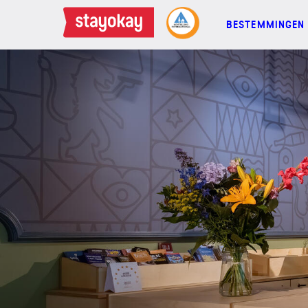
BESTEMMINGEN
BESTEMMINGEN
FAMILIES
GROEPEN
MEETINGS
ACTIES
MEER