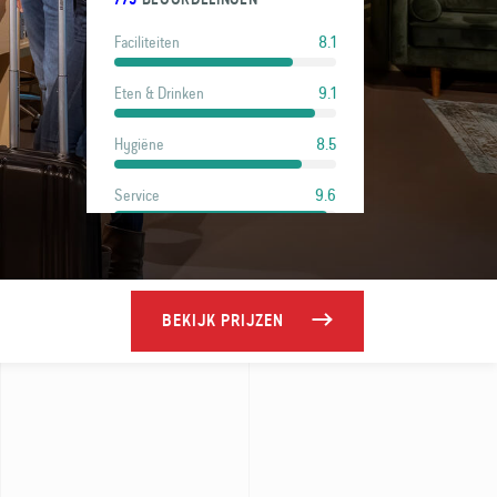
8.1
Faciliteiten
9.1
Eten & Drinken
8.5
Hygiëne
9.6
Service
9.3
Locatie
7.8
Prijs
BEKIJK PRIJZEN