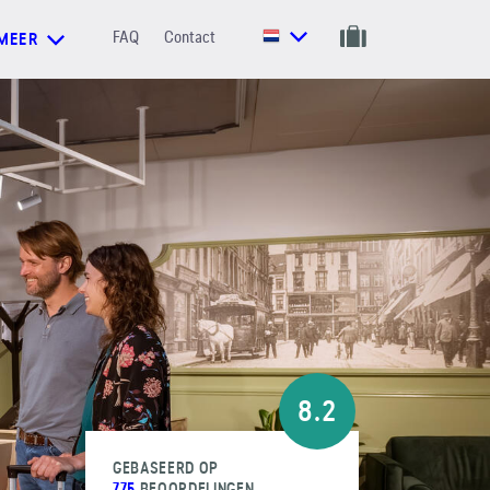
FAQ
Contact
MEER
8.2
GEBASEERD OP
775
BEOORDELINGEN