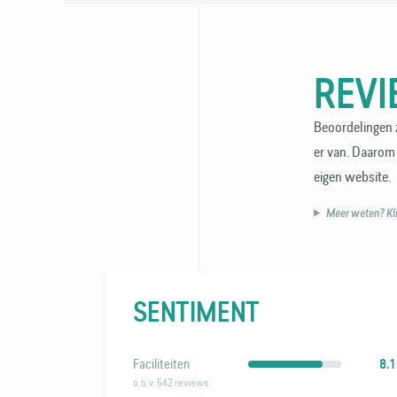
REV
Beoordelingen z
er van. Daarom 
eigen website.
Meer weten? Klik
SENTIMENT
Faciliteiten
8.1
o.b.v. 542 reviews