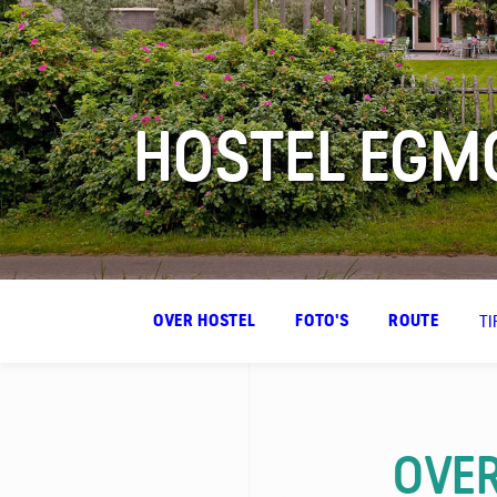
HOSTEL EGM
FAQ
Contact
TI
OVER HOSTEL
FOTO'S
ROUTE
OVER