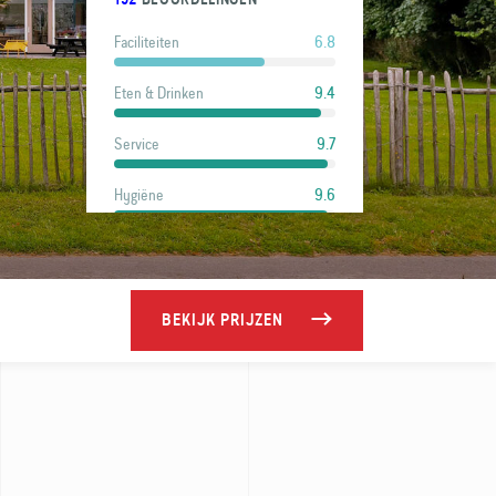
6.8
Faciliteiten
9.4
Eten & Drinken
9.7
Service
9.6
Hygiëne
9.4
Locatie
7.7
Prijs
BEKIJK PRIJZEN