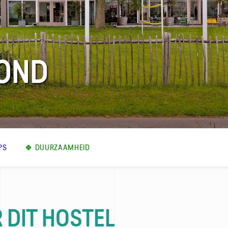
OND
PS
🍀 DUURZAAMHEID
 DIT HOSTEL