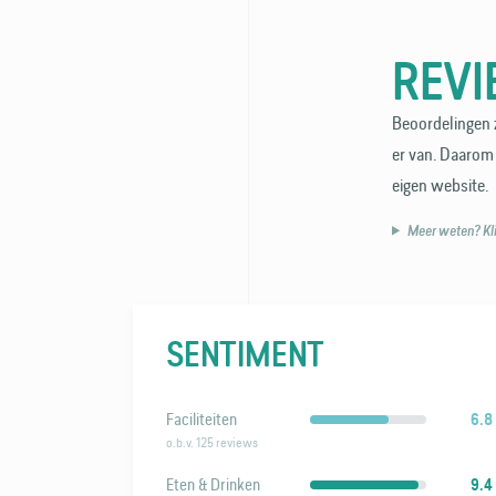
REV
Beoordelingen z
er van. Daarom 
eigen website.
Meer weten? Klik
SENTIMENT
Faciliteiten
6.8
o.b.v. 125 reviews
Eten & Drinken
9.4