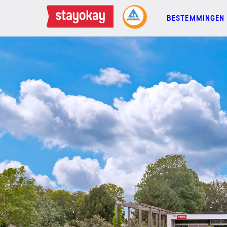
BESTEMMINGEN
BESTEMMINGEN
FAMILIES
GROEPEN
MEETINGS
ACTIES
MEER