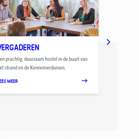
VERGADEREN
FEESTEN
en prachtig, duurzaam hostel in de buurt van
Wij zorgen er
et strand en de Kennemerduinen.
feestje wordt!
EES MEER
LEES MEER