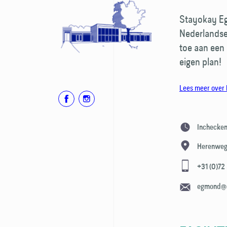
Stayokay Eg
Nederlandse
toe aan een 
eigen plan!
Lees meer over 
Inchecken
Herenweg
+31 (0)72
egmond@