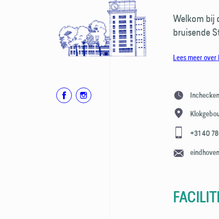
Welkom bij o
bruisende St
Lees meer over 
Inchecke
Klokgebo
+31 40 7
eindhove
FACILIT