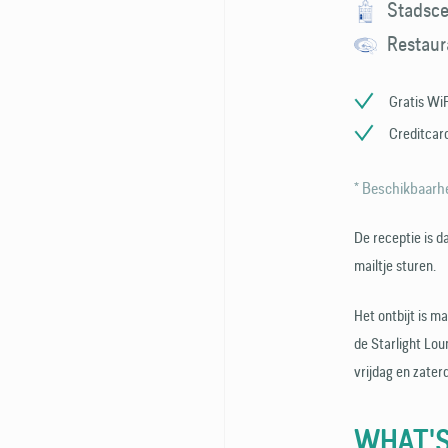
Stadsc
Restaur
Gratis WiF
Creditcard
* Beschikbaarhe
De receptie is d
mailtje sturen.
Het ontbijt is m
de Starlight Lou
vrijdag en zaterd
WHAT'S