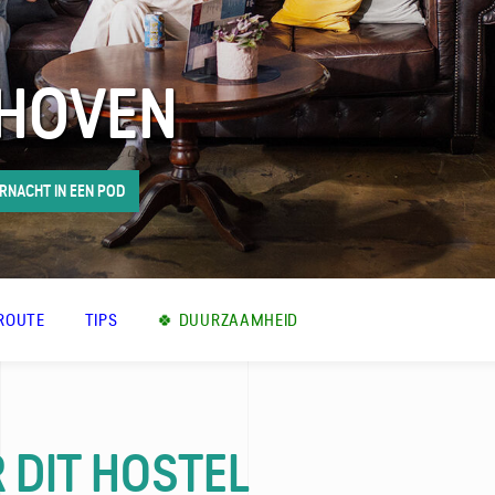
DHOVEN
RNACHT IN EEN POD
ROUTE
TIPS
🍀 DUURZAAMHEID
 DIT HOSTEL