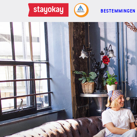
BESTEMMINGEN
BESTEMMINGEN
FAMILIES
GROEPEN
MEETINGS
ACTIES
MEER