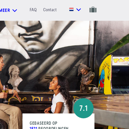
FAQ
Contact
MEER
7.1
GEBASEERD OP
1521
BEOORDELINGEN