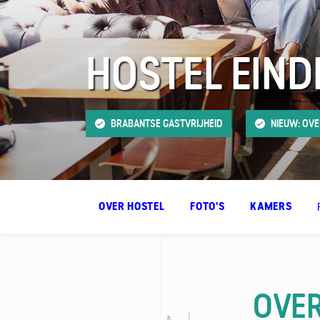
HOSTEL EIN
FAQ
Contact
BRABANTSE GASTVRIJHEID
NIEUW: OVE
OVER HOSTEL
FOTO'S
KAMERS
OVER