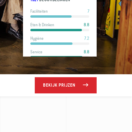
7
Faciliteiten
8.8
Eten & Drinken
7.2
Hygiëne
8.8
Service
8.5
Locatie
6.8
Prijs
BEKIJK PRIJZEN