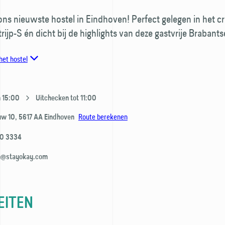
ns nieuwste hostel in Eindhoven! Perfect gelegen in het cr
rijp-S én dicht bij de highlights van deze gastvrije Brabants
het hostel
n 15:00
Uitchecken tot 11:00
Route berekenen
uw 10,
5617 AA
Eindhoven
80 3334
n@stayokay.com
EITEN