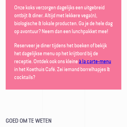
Onze koks verzorgen dagelijks een uitgebreid
ontbijt & diner. Altijd met lekkere vega(n),
biologische & lokale producten. Ga je de hele dag
op avontuur? Neem dan een lunch­pakket mee!
Reserveer je diner tijdens het boeken of bekijk
het dagelijkse menu op het krijt­bord bij de
receptie. Ontdek ook ons kleine
à la carte-menu
in het
Koethuis Café
. Zei iemand borrel­hapjes &
cocktails?
GOED OM TE WETEN