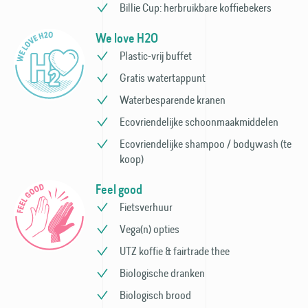
Billie Cup: herbruikbare koffie­bekers
We love H2O
Plastic-vrij buffet
Gratis watertappunt
Waterbesparende kranen
Ecovriendelijke schoonmaak­middelen
Ecovriendelijke shampoo / bodywash (te
koop)
Feel good
Fietsverhuur
Vega(n) opties
UTZ koffie & fairtrade thee
Biologische dranken
Biologisch brood