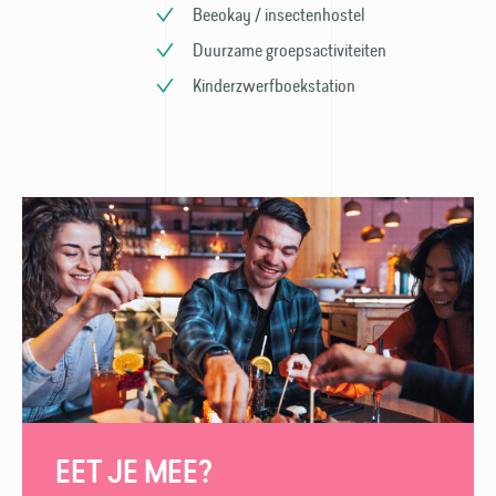
Beeokay / insectenhostel
Duurzame groeps­activiteiten
Kinder­zwerfboek­station
EET JE MEE?