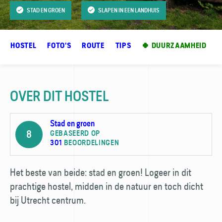
STAD EN GROEN
SLAPEN IN EEN LANDHUIS
ER HOSTEL
FOTO'S
ROUTE
TIPS
🍀 DUURZAAMHEID
OVER DIT HOSTEL
Stad en groen
8
GEBASEERD OP
301
BEOORDELINGEN
Het beste van beide: stad en groen! Logeer in dit
prachtige hostel, midden in de natuur en toch dicht
bij Utrecht centrum.