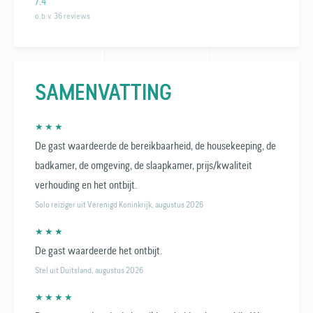
7.4
o.b.v. 36 reviews
SAMENVATTING
★ ★ ★
De gast waardeerde de bereikbaarheid, de housekeeping, de
badkamer, de omgeving, de slaapkamer, prijs/kwaliteit
verhouding en het ontbijt.
Solo reiziger uit Verenigd Koninkrijk, augustus 2026
★ ★ ★
De gast waardeerde het ontbijt.
Stel uit Duitsland, augustus 2026
★ ★ ★ ★