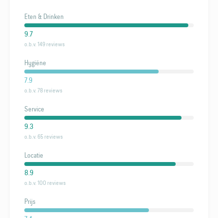
Eten & Drinken
9.7
o.b.v. 149 reviews
Hygiëne
7.9
o.b.v. 78 reviews
Service
9.3
o.b.v. 65 reviews
Locatie
8.9
o.b.v. 100 reviews
Prijs