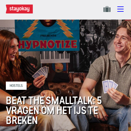
HOSTELS
BEAT THE SMALLTALK: 5
VRAGEN OM HET IJS TE
BREKEN