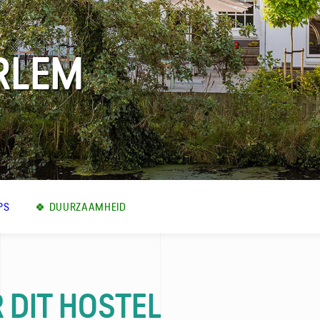
RLEM
PS
🍀 DUURZAAMHEID
 DIT HOSTEL