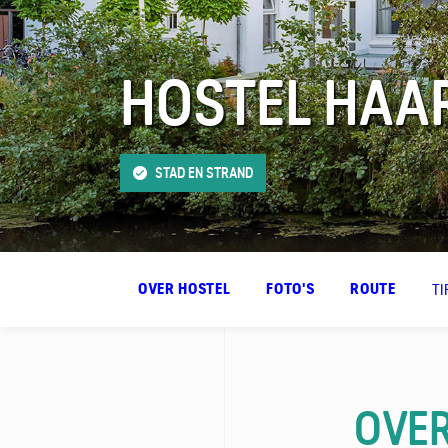
HOSTEL HAA
FAQ
Contact
STAD EN STRAND
TI
OVER HOSTEL
FOTO'S
ROUTE
OVER