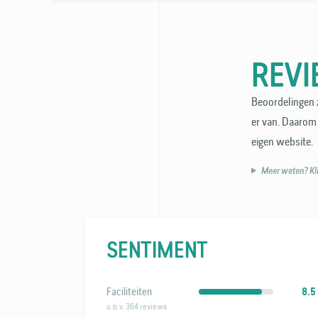
REV
Beoordelingen z
er van. Daarom 
eigen website.
Meer weten? Klik
SENTIMENT
Faciliteiten
8.5
o.b.v. 364 reviews