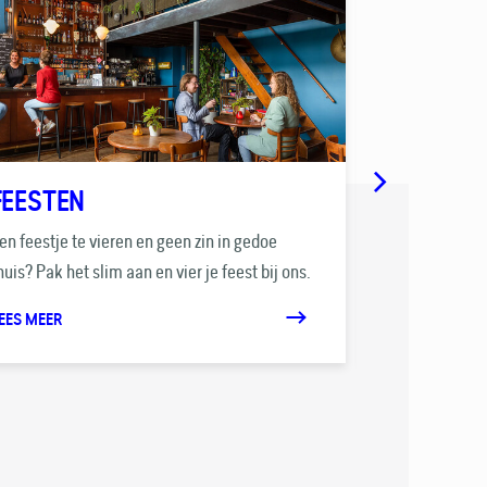
FEESTEN
VERGAD
en feestje te vieren en geen zin in gedoe
Een plek waar 
huis? Pak het slim aan en vier je feest bij ons.
daardoor tot f
EES MEER
LEES MEER