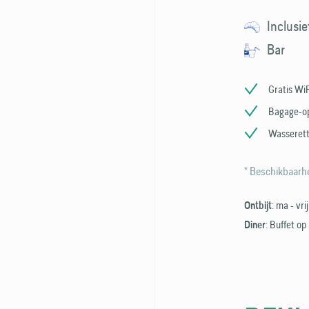
Inclusie
Bar
Gratis WiF
Bagage-o
Wasseret
* Beschikbaarhe
: ma - vr
Ontbijt
: Buffet op
Diner