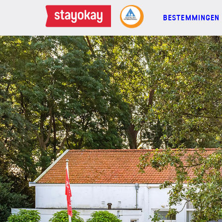
BESTEMMINGEN
BESTEMMINGEN
FAMILIES
GROEPEN
MEETINGS
ACTIES
MEER