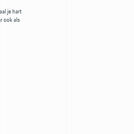
al je hart
r ook als