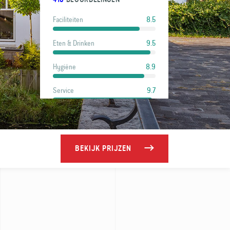
8.5
Faciliteiten
9.5
Eten & Drinken
8.9
Hygiëne
9.7
Service
8.3
Locatie
9
Prijs
BEKIJK PRIJZEN