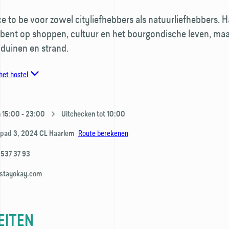
ace to be voor zowel cityliefhebbers als natuurliefhebbers. Ha
l bent op shoppen, cultuur en het bourgondische leven, maa
 duinen en strand.
het hostel
 15:00 - 23:00
Uitchecken tot 10:00
Route berekenen
npad 3,
2024 CL
Haarlem
 537 37 93
stayokay.com
EITEN