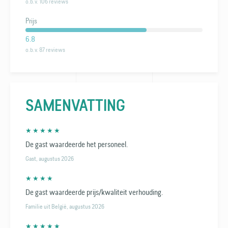
o.b.v. 106 reviews
Prijs
6.8
o.b.v. 87 reviews
SAMENVATTING
★ ★ ★ ★ ★
De gast waardeerde het personeel.
Gast, augustus 2026
★ ★ ★ ★
De gast waardeerde prijs/kwaliteit verhouding.
Familie uit België, augustus 2026
★ ★ ★ ★ ★