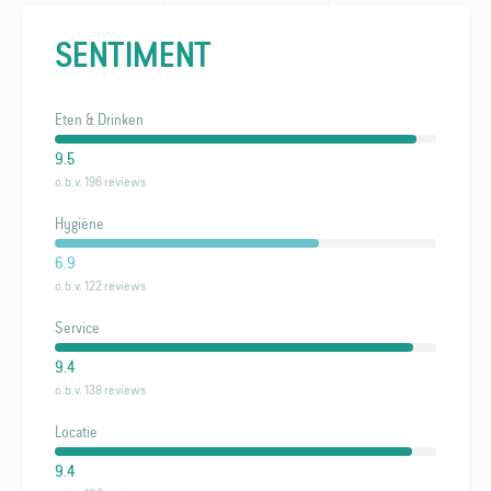
SENTIMENT
Eten & Drinken
9.5
o.b.v. 196 reviews
Hygiëne
6.9
o.b.v. 122 reviews
Service
9.4
o.b.v. 138 reviews
Locatie
9.4