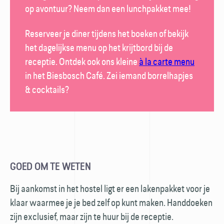
op avontuur? Neem dan een lunch­pakket mee!
Reserveer je diner tijdens het boeken of bekijk
het dagelijkse menu op het krijt­bord bij de
receptie. Ontdek ook ons kleine
à la carte menu
in het
Biesbosch Café
. Zei iemand borrel­hapjes
& cocktails?
GOED OM TE WETEN
Bij aankomst in het hostel ligt er een laken­pakket voor je
klaar waarmee je je bed zelf op kunt maken. Hand­doeken
zijn exclusief, maar zijn te huur bij de receptie.