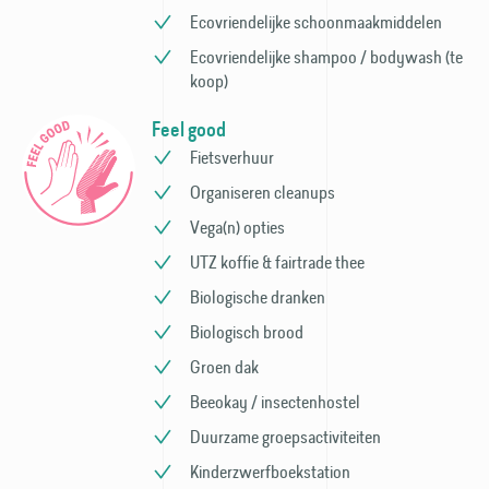
Ecovriendelijke schoonmaak­middelen
Ecovriendelijke shampoo / bodywash (te
koop)
Feel good
Fietsverhuur
Organiseren cleanups
Vega(n) opties
UTZ koffie & fairtrade thee
Biologische dranken
Biologisch brood
Groen dak
Beeokay / insectenhostel
Duurzame groeps­activiteiten
Kinder­zwerfboek­station