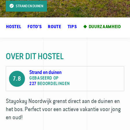
STRAND EN DUINEN
ER HOSTEL
FOTO'S
ROUTE
TIPS
🍀 DUURZAAMHEID
OVER DIT HOSTEL
Strand en duinen
7.8
GEBASEERD OP
227
BEOORDELINGEN
Stayokay Noordwijk grenst direct aan de duinen en
het bos. Perfect voor een actieve vakantie voor jong
en oud!