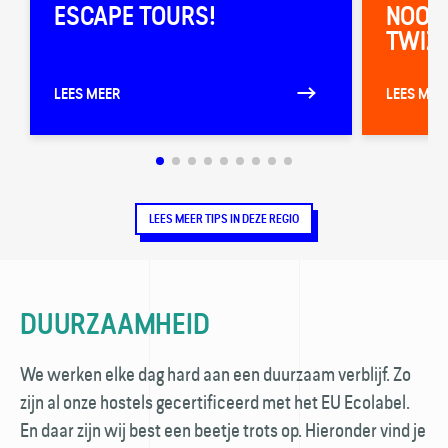
ESCAPE TOURS!
NOOR
TWIZY
LEES MEER
LEES MEE
LEES MEER TIPS IN DEZE REGIO
DUURZAAMHEID
We werken elke dag hard aan een duurzaam verblijf. Zo
zijn al onze hostels gecertificeerd met het EU Ecolabel.
En daar zijn wij best een beetje trots op. Hieronder vind je