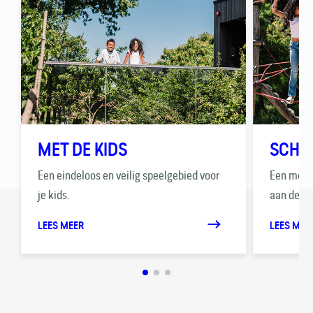
MET DE KIDS
SCHO
Een eindeloos en veilig speelgebied voor
Een mooie
je kids.
aan de du
LEES MEER
LEES MEE