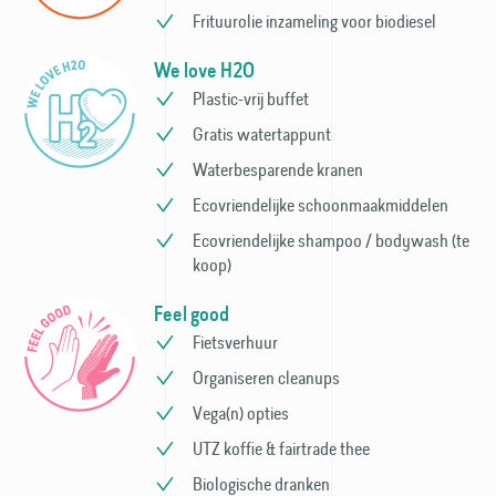
Frituurolie inzameling voor bio­diesel
We love H2O
Plastic-vrij buffet
Gratis watertappunt
Waterbesparende kranen
Ecovriendelijke schoonmaak­middelen
Ecovriendelijke shampoo / bodywash (te
koop)
Feel good
Fietsverhuur
Organiseren cleanups
Vega(n) opties
UTZ koffie & fairtrade thee
Biologische dranken