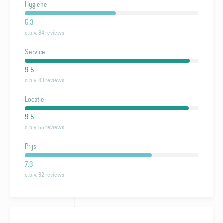
Hygiëne
5.3
o.b.v. 84 reviews
Service
9.5
o.b.v. 83 reviews
Locatie
9.5
o.b.v. 55 reviews
Prijs
7.3
o.b.v. 32 reviews