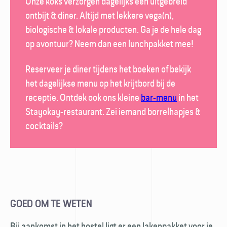
Onze koks verzorgen dagelijks een uitgebreid
ontbijt & diner. Altijd met lekkere vega(n),
biologische & lokale producten. Ga je de hele dag
op avontuur? Neem dan een lunch­pakket mee!
Reserveer je diner tijdens het boeken of bekijk
het dagelijkse menu op het krijt­bord bij de
receptie. Ontdek ook ons kleine
bar-menu
in het
Stayokay-restaurant
. Zei iemand borrel­hapjes &
cocktails?
GOED OM TE WETEN
Bij aankomst in het hostel ligt er een laken­pakket voor je